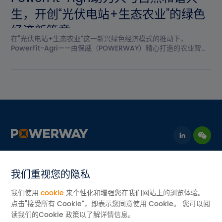
生，开创“光伏电站+生态农业”的绿色
经济新篇章
在“光伏电站+生态农业”这一新兴绿色经济模式的推动下，
PowerFit-Agri——由保威（POWERWAY）精心打造的农业智能
跟踪支架解决方案，为实现人与自然的和谐共生提供了全新路
径。该方案将“农光互补”理念贯穿其中，通过板上发电、板下种植
的方式，**化利用土地资源，开创了绿色发电与生态种植相结合
的创新经济模式。PowerFit-Agri不仅在设计上具有高效安装的优
势，还通过独立的农业活动...
我们重视您的隐私
联系我们
我们使用
cookie
来个性化和增强您在我们网站上的浏览体验。
邮箱：info@pvpowerway.com
点击“接受所有 Cookie”，即表示您同意使用 Cookie。 您可以阅
读我们的Cookie 政策以了解详情信息。
地址：中国广东省佛山市三水工业园D区11号