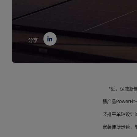
联系我们
分享
资源中心
EN
CN
JP
*近，保威新能
器产品
PowerFit
竖排平单轴设计
安装便捷迅速，